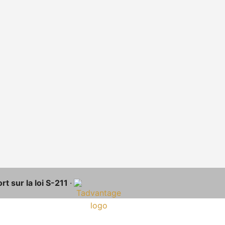
t sur la loi S-211
·