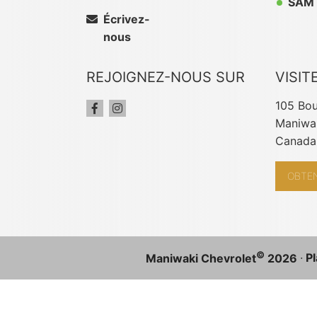
SAM 
Écrivez-
nous
REJOIGNEZ-NOUS SUR
VISIT
105 Bou
Maniwak
Canada
OBTEN
©
·
Pl
Maniwaki Chevrolet
2026