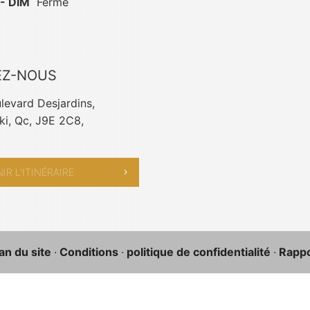
- DIM
Fermé
EZ-NOUS
levard Desjardins,
i, Qc, J9E 2C8,
IR L'ITINÉRAIRE
an du site
·
Conditions
·
politique de confidentialité
·
Rappor