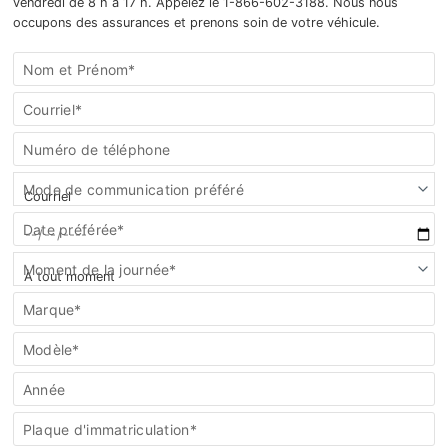
vendredi de 8 h à 17 h. Appelez le 1-866-602-3188. Nous nous
occupons des assurances et prenons soin de votre véhicule.
Formulaire
Nom et Prénom*
Centre
de
Courriel*
carrosserie/collision
Numéro de téléphone
Mode de communication préféré
Date préférée*
Moment de la journée*
Marque*
Modèle*
Année
Plaque d'immatriculation*