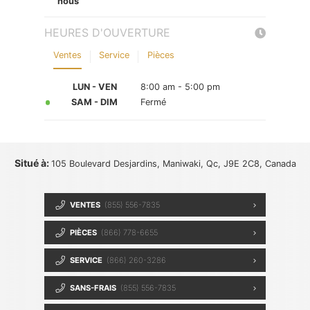
nous
HEURES D'OUVERTURE
Ventes
Service
Pièces
LUN - VEN
8:00 am - 5:00 pm
SAM - DIM
Fermé
Situé à:
105 Boulevard Desjardins, Maniwaki, Qc, J9E 2C8, Canada
VENTES
(855) 556-7835
PIÈCES
(866) 778-6655
SERVICE
(866) 260-3286
SANS-FRAIS
(855) 556-7835