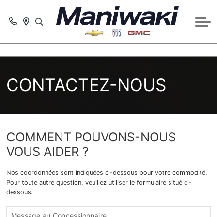
PRÉ-APPROBATION
SERVICE
PRENDRE RDV AU SERVICE
CONTACTEZ-NOUS
À PROPOS
PIÈCES
CONTACTEZ-NOUS
OFFRES PROMOTIONNELLES DE SERVICE
CENTRE DE COLLISION
COMMENT POUVONS-NOUS
VOUS AIDER ?
Nos coordonnées sont indiquées ci-dessous pour votre commodité.
Pour toute autre question, veuillez utiliser le formulaire situé ci-
dessous.
Message au Concessionnaire