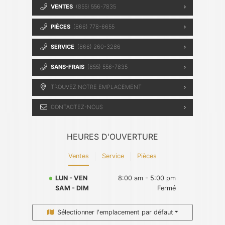
VENTES
(855) 556-7835
PIÈCES
(866) 778-6655
SERVICE
(866) 260-3286
SANS-FRAIS
(855) 556-7835
TROUVEZ NOTRE EMPLACEMENT
CONTACTEZ-NOUS
HEURES D'OUVERTURE
Ventes
Service
Pièces
LUN - VEN
8:00 am - 5:00 pm
SAM - DIM
Fermé
Sélectionner l'emplacement par défaut