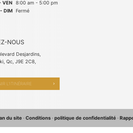
- VEN
8:00 am - 5:00 pm
- DIM
Fermé
EZ-NOUS
levard Desjardins,
i, Qc, J9E 2C8,
IR L'ITINÉRAIRE
an du site
·
Conditions
·
politique de confidentialité
·
Rappor