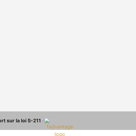
t sur la loi S-211
·