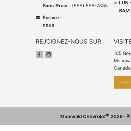
LUN 
Sans-Frais
(855) 556-7835
SAM 
Écrivez-
nous
REJOIGNEZ-NOUS SUR
VISIT
105 Bou
Maniwak
Canada
OBTEN
©
·
Pl
Maniwaki Chevrolet
2026