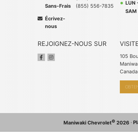
LUN 
Sans-Frais
(855) 556-7835
SAM 
Écrivez-
nous
REJOIGNEZ-NOUS SUR
VISIT
105 Bou
Maniwak
Canada
OBTEN
©
·
Pl
Maniwaki Chevrolet
2026