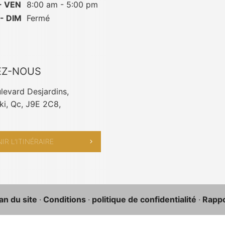
- VEN
8:00 am - 5:00 pm
- DIM
Fermé
EZ-NOUS
levard Desjardins,
i, Qc, J9E 2C8,
IR L'ITINÉRAIRE
an du site
·
Conditions
·
politique de confidentialité
·
Rappor