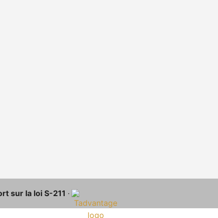
t sur la loi S-211
·