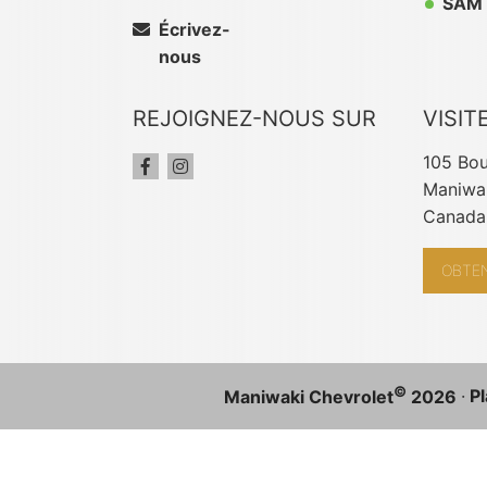
SAM 
Écrivez-
nous
REJOIGNEZ-NOUS SUR
VISIT
105 Bou
Maniwak
Canada
OBTEN
©
·
Pl
Maniwaki Chevrolet
2026