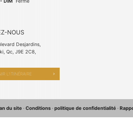
- DIM
Fermé
EZ-NOUS
levard Desjardins,
i, Qc, J9E 2C8,
IR L'ITINÉRAIRE
an du site
·
Conditions
·
politique de confidentialité
·
Rappor