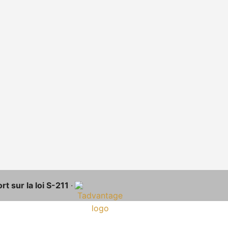
t sur la loi S-211
·