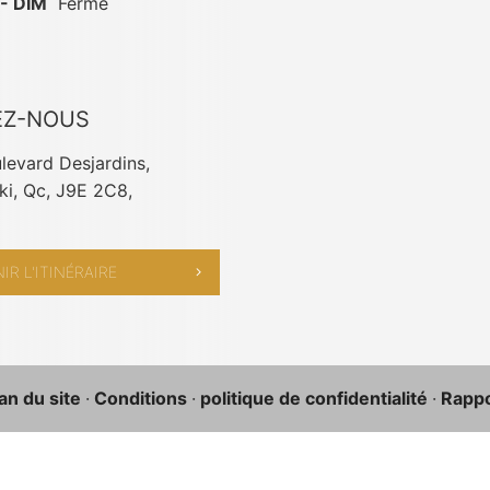
- DIM
Fermé
EZ-NOUS
levard Desjardins,
i, Qc, J9E 2C8,
IR L'ITINÉRAIRE
an du site
·
Conditions
·
politique de confidentialité
·
Rappor