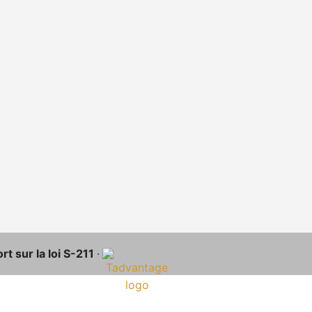
t sur la loi S-211
·