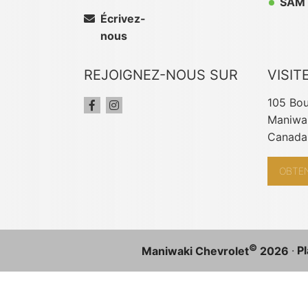
SAM 
Écrivez-
nous
REJOIGNEZ-NOUS SUR
VISIT
105 Bou
Maniwak
Canada
OBTEN
©
·
Pl
Maniwaki Chevrolet
2026